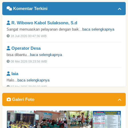
Komentar Terkini
R. Wibowo Kabol Sulaksono, S.d
Sangat memuaskan pelayanan dengan baik...
baca selengkapnya
18 Juli 2026 00:47:36 WIB
Operator Desa
bisa dibantu...
baca selengkapnya
08 Mei 2026 09:23:56 WIB
Iaia
Halo...
baca selengkapnya
07 Mei 2026 20:06:32 WIB
Operator Desa
Galeri Foto
Minta No HP Jenengan Pak...
baca selengkapnya
02 Juni 2025 08:29:27 WIB
Supri Hartin