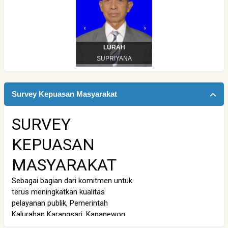
Dwi
Rame iki......
baca selengkapnya
‹
›
31 Agustus 2021 19:15:17 WIB
LURAH
SUPRIYANA
Survey Kepuasan Masyarakat