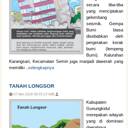
secara tiba-tiba
yang menciptakan
gelombang
seismik. Gempa
Bumi biasa
disebabkan oleh
pergerakan kerak
bumi (lempeng
Bumi). Kalurahan
Karangsari, Kecamatan Semin juga manjadi dawerah yang
memiliki
..selengkapnya
TANAH LONGSOR
07 Mei 2026 08:55:23 WIB
Kabupaten
Gunungkidul
merepakan wilayah
yang di dominasi
daerahnya