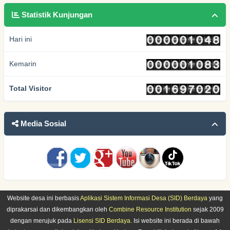
Statistik Kunjungan
Hari ini
Kemarin
Total Visitor
Media Sosial
Website desa ini berbasis
Aplikasi Sistem Informasi Desa (SID) Berdaya
yang
diprakarsai dan dikembangkan oleh
Combine Resource Institution
sejak 2009
dengan merujuk pada
Lisensi SID Berdaya.
Isi website ini berada di bawah